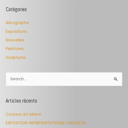
Catégories
Aérographe
Expositions
Nouvelles
Peintures
Sculptures
S
e
a
Articles récents
r
c
Context Art Miami
h
EXPOSITION: REPRESENTATIONAL FANTASTIC
f