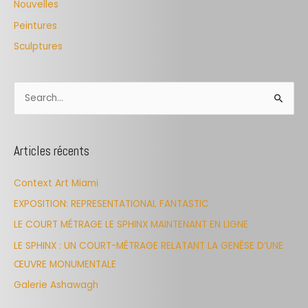
Nouvelles
Peintures
Sculptures
S
e
a
Articles récents
r
c
Context Art Miami
h
EXPOSITION: REPRESENTATIONAL FANTASTIC
f
LE COURT MÉTRAGE LE SPHINX MAINTENANT EN LIGNE
o
LE SPHINX : UN COURT-MÉTRAGE RELATANT LA GENÈSE D’UNE
r
ŒUVRE MONUMENTALE
:
Galerie Ashawagh