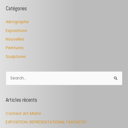
Catégories
Aérographe
Expositions
Nouvelles
Peintures
Sculptures
S
e
a
Articles récents
r
c
Context Art Miami
h
EXPOSITION: REPRESENTATIONAL FANTASTIC
f