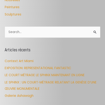
Nouvelles
Peintures
Sculptures
S
e
a
Articles récents
r
c
Context Art Miami
h
EXPOSITION: REPRESENTATIONAL FANTASTIC
f
LE COURT MÉTRAGE LE SPHINX MAINTENANT EN LIGNE
o
LE SPHINX : UN COURT-MÉTRAGE RELATANT LA GENÈSE D’UNE
r
ŒUVRE MONUMENTALE
:
Galerie Ashawagh