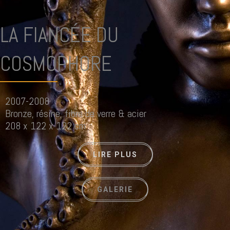
LA FIANCÉE DU
COSMOPHORE
2007-2008
Bronze, résine, fibre de verre & acier
208 x 122 x 122 cm
LIRE PLUS
GALERIE