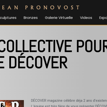
culptures
Bronzes
Galerie Virtuelle
Videos
Expo
COLLECTIVE POUR
E DÉCOVER
DÉCOVER magazine célèbre déja 2 ans d’existence
L’équipe est très fière de vous présenter DÉCOV