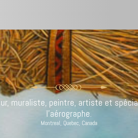
ur, muraliste, peintre, artiste et spécia
l’aérographe.
Montreal, Quebec, Canada